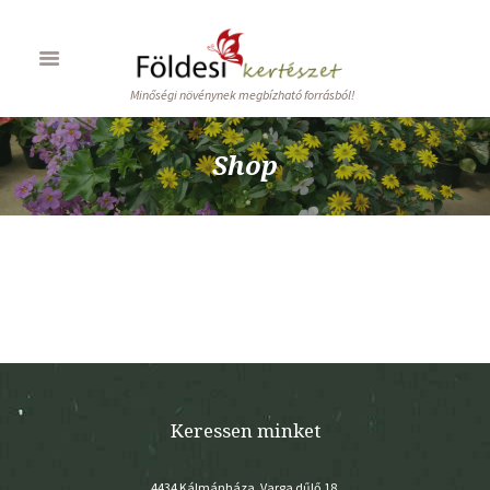
Minőségi növénynek megbízható forrásból!
Shop
Keressen minket
4434 Kálmánháza, Varga dűlő 18.